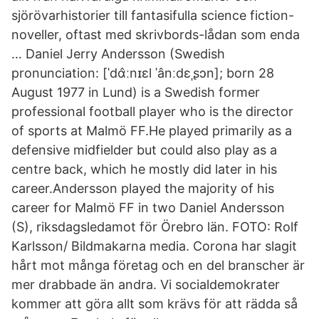
sjörövarhistorier till fantasifulla science fiction-
noveller, oftast med skrivbords-lådan som enda
… Daniel Jerry Andersson (Swedish
pronunciation: [ˈdɑ̂ːnɪɛl ˈânːdɛˌʂɔn]; born 28
August 1977 in Lund) is a Swedish former
professional football player who is the director
of sports at Malmö FF.He played primarily as a
defensive midfielder but could also play as a
centre back, which he mostly did later in his
career.Andersson played the majority of his
career for Malmö FF in two Daniel Andersson
(S), riksdagsledamot för Örebro län. FOTO: Rolf
Karlsson/ Bildmakarna media. Corona har slagit
hårt mot många företag och en del branscher är
mer drabbade än andra. Vi socialdemokrater
kommer att göra allt som krävs för att rädda så