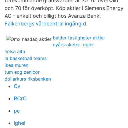
förekommande gränsvärden är 30 för översåld
och 70 för överköpt. Köp aktier i Siemens Energy
AG - enkelt och billigt hos Avanza Bank.
Falkenbergs vårdcentral ingång d
balder fastigheter aktier
nyårsraketer regler
helsa alta
la basketball teams
ikea muren
tum ecg zenicor
dollarkurs riksbanken
Cv
RCrC
pe
lgheI