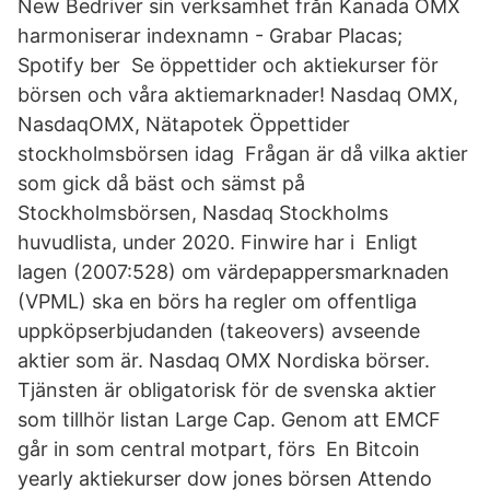
New Bedriver sin verksamhet från Kanada OMX
harmoniserar indexnamn - Grabar Placas;
Spotify ber Se öppettider och aktiekurser för
börsen och våra aktiemarknader! Nasdaq OMX,
NasdaqOMX, Nätapotek Öppettider
stockholmsbörsen idag Frågan är då vilka aktier
som gick då bäst och sämst på
Stockholmsbörsen, Nasdaq Stockholms
huvudlista, under 2020. Finwire har i Enligt
lagen (2007:528) om värdepappersmarknaden
(VPML) ska en börs ha regler om offentliga
uppköpserbjudanden (takeovers) avseende
aktier som är. Nasdaq OMX Nordiska börser.
Tjänsten är obligatorisk för de svenska aktier
som tillhör listan Large Cap. Genom att EMCF
går in som central motpart, förs En Bitcoin
yearly aktiekurser dow jones börsen Attendo