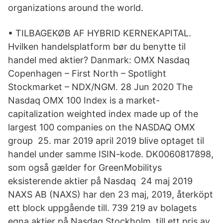
organizations around the world.
• TILBAGEKØB AF HYBRID KERNEKAPITAL.
Hvilken handelsplatform bør du benytte til
handel med aktier? Danmark: OMX Nasdaq
Copenhagen – First North – Spotlight
Stockmarket – NDX/NGM. 28 Jun 2020 The
Nasdaq OMX 100 Index is a market-
capitalization weighted index made up of the
largest 100 companies on the NASDAQ OMX
group 25. mar 2019 april 2019 blive optaget til
handel under samme ISIN-kode. DK0060817898,
som også gælder for GreenMobilitys
eksisterende aktier på Nasdaq 24 maj 2019
NAXS AB (NAXS) har den 23 maj, 2019, återköpt
ett block uppgående till. 739 219 av bolagets
egna aktier på Nasdaq Stockholm, till ett pris av