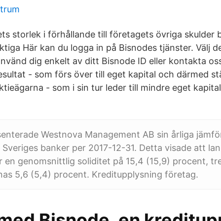
åtrum
ts storlek i förhållande till företagets övriga skulder 
ktiga Här kan du logga in på Bisnodes tjänster. Välj den
nvänd dig enkelt av ditt Bisnode ID eller kontakta oss
resultat - som förs över till eget kapital och därmed st
aktieägarna - som i sin tur leder till mindre eget kapit
esenterade Westnova Management AB sin årliga jämfö
s Sveriges banker per 2017-12-31. Detta visade att la
 en genomsnittlig soliditet på 15,4 (15,9) procent, t
as 5,6 (5,4) procent. Kreditupplysning företag.
 med Bisnode, en kreditu