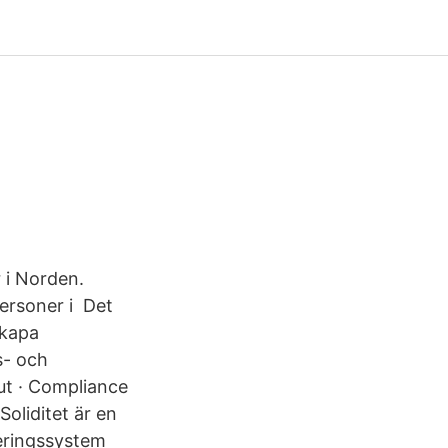
 i Norden.
ersoner i Det
skapa
rs- och
ut · Compliance
oliditet är en
deringssystem