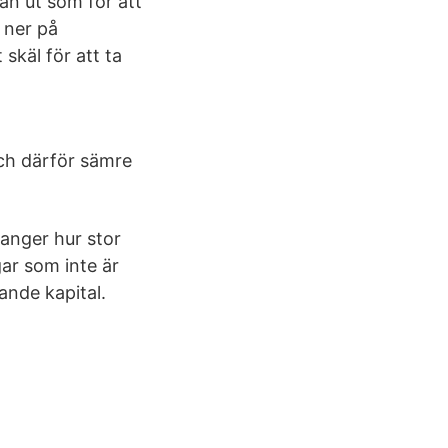
dan ut som för att
 ner på
skäl för att ta
 och därför sämre
 anger hur stor
gar som inte är
ande kapital.