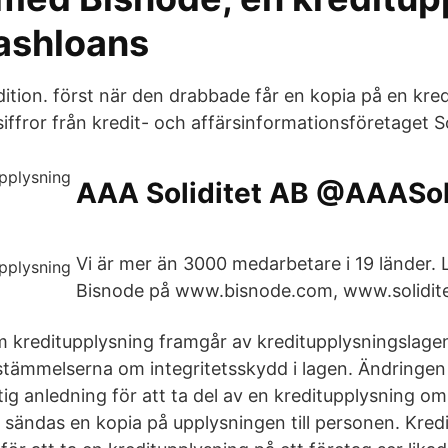
ashloans
edition. först när den drabbade får en kopia på en kred
siffror från kredit- och affärsinformationsföretaget So
AAA Soliditet AB @AAASol
Vi är mer än 3000 medarbetare i 19 länder.
Bisnode på www.bisnode.com, www.soliditet.
kreditupplysning framgår av kreditupplysningslagen.
stämmelserna om integritetsskydd i lagen. Ändringen 
iltig anledning för att ta del av en kreditupplysning o
d sändas en kopia på upplysningen till personen. Kred