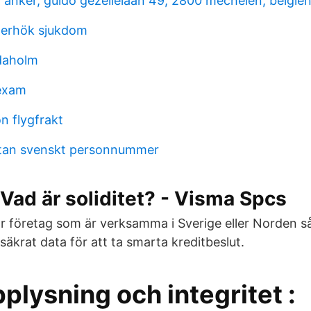
t anker, guido gezellelaan 49, 2800 mechelen, belgie
derhök sjukdom
daholm
nexam
n flygfrakt
tan svenskt personnummer
– Vad är soliditet? - Visma Spcs
ör företag som är verksamma i Sverige eller Norden så
säkrat data för att ta smarta kreditbeslut.
plysning och integritet :