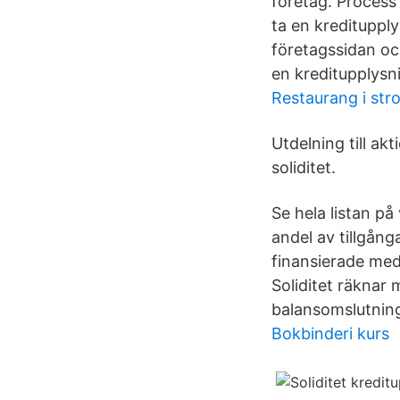
företag. Process 
ta en kreditupply
företagssidan oc
en kreditupplysni
Restaurang i str
Utdelning till ak
soliditet.
Se hela listan på
andel av tillgång
finansierade med
Soliditet räknar
balansomslutning
Bokbinderi kurs