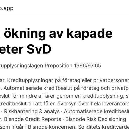
b.app
g ökning av kapade
teter SvD
itupplysningslagen Proposition 1996/97:65
r. Kreditupplysningar på företag eller privatpersoner
. Automatiserade kreditbeslut på företag och privatp
eslut för mindre affärer genom en kreditupplysning, 
editbeslut till att få en översyn över hela leverantö
 · Riskhantering & analys · Automatiserade kreditbesl
. Bisnode Credit Reports · Bisnode Risk Decisioning S
som ingår i Bisnode koncernen. Soliditets kreditvär