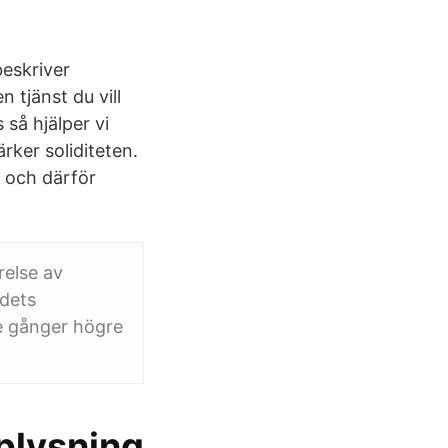
beskriver
 tjänst du vill
 så hjälper vi
ärker soliditeten.
al och därför
relse av
ndets
re gånger högre
pplysning