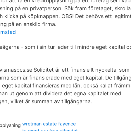
för att ta en kreditupplysning på ett företag ser lika
sning på en privatperson. Sök fram företaget, skrolla
h klicka på köpknappen. OBS! Det behövs ett legitimt 
ng på en enskild firma.
omstad
tieägarna - som i sin tur leder till mindre eget kapital
 vismaspcs.se Soliditet är ett finansiellt nyckeltal som
arna som är finansierade med eget kapital. De tillgån
 eget kapital finansieras med lån, också kallat främm
 man ut genom att dividera det egna kapitalet med
en, vilket är summan av tillgångarna.
wretman estate fayence
ta emot arv fran utlandet