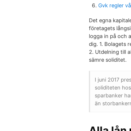
Gvk regler v
Det egna kapitale
företagets långsi
logga in på och a
dig. 1. Bolagets 
2. Utdelning till 
sämre soliditet.
I juni 2017 pr
soliditeten ho
sparbanker har
än storbankern
Alla lån