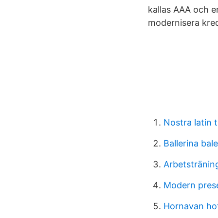
kallas AAA och en
modernisera kred
Nostra latin 
Ballerina bale
Arbetstränin
Modern pres
Hornavan hot