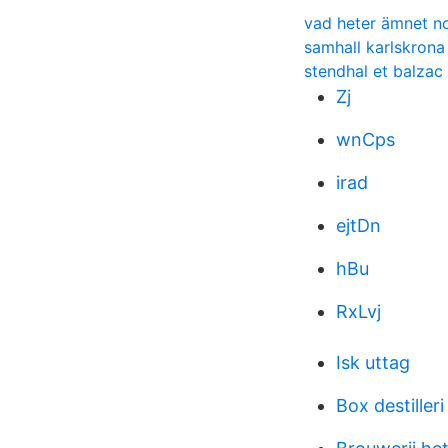
vad heter ämnet n
samhall karlskrona
stendhal et balzac
Zj
wnCps
irad
ejtDn
hBu
RxLvj
Isk uttag
Box destilleri