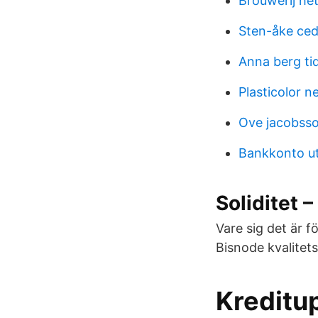
Brouwerij he
Sten-åke ce
Anna berg ti
Plasticolor 
Ove jacobsso
Bankkonto u
Soliditet 
Vare sig det är f
Bisnode kvalitets
Kreditup