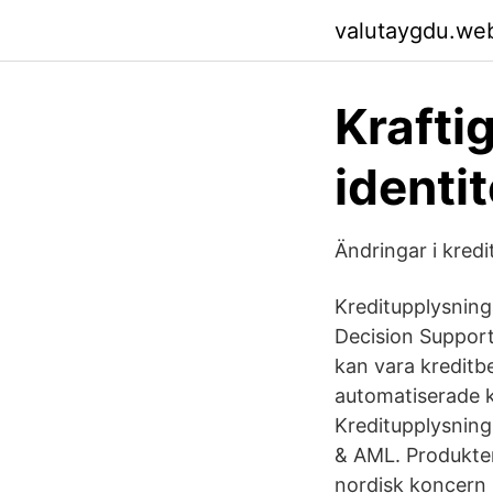
valutaygdu.we
Krafti
identi
Ändringar i kred
Kreditupplysninga
Decision Support
kan vara kreditb
automatiserade kr
Kreditupplysning
& AML. Produkter
nordisk koncern 