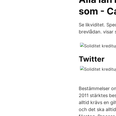
som - C
Se likviditet. Sp
brevlådan. visar 
Twitter
Bestämmelser om 
2011 stärktes be
alltid krävs en g
och det ska allti