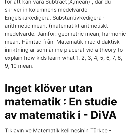
för att kan vara Subtract(X,mean) , där du
skriver in kolumnens medelvärde
EngelskaRedigera. SubstantivRedigera ·
arithmetic mean. (matematik) aritmetiskt
medelvärde. Jämför: geometric mean, harmonic
mean. Hämtad från Matematik med didaktisk
inriktning är som ämne placerat vid a theory to
explain how kids learn what 1, 2, 3, 4, 5, 6, 7, 8,
9, 10 mean.
Inget klöver utan
matematik : En studie
av matematik i - DiVA
Tıklayın ve Matematik kelimesinin Türkçe -