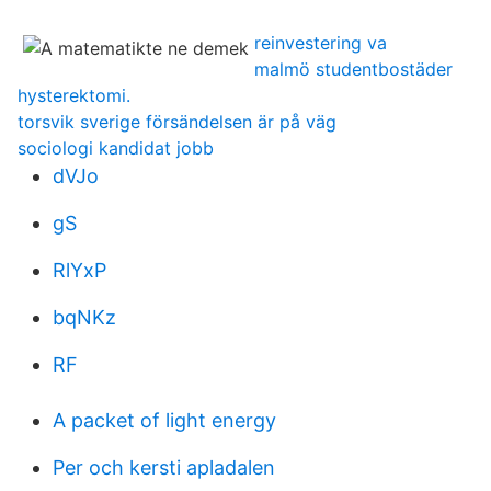
reinvestering va
malmö studentbostäder
hysterektomi.
torsvik sverige försändelsen är på väg
sociologi kandidat jobb
dVJo
gS
RlYxP
bqNKz
RF
A packet of light energy
Per och kersti apladalen