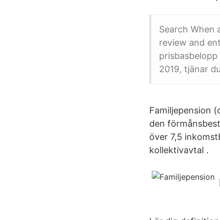
Search When a
review and ent
prisbasbelopp 
2019, tjänar d
Familjepension (o
den förmånsbestä
över 7,5 inkomst
kollektivavtal .