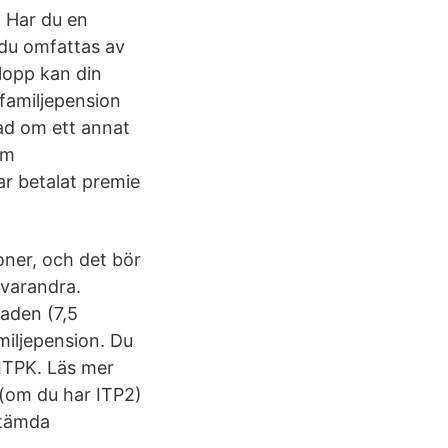
. Har du en
 du omfattas av
lopp kan din
 familjepension
ad om ett annat
Om
ar betalat premie
oner, och det bör
 varandra.
aden (7,5
miljepension. Du
 ITPK. Läs mer
 (om du har ITP2)
stämda