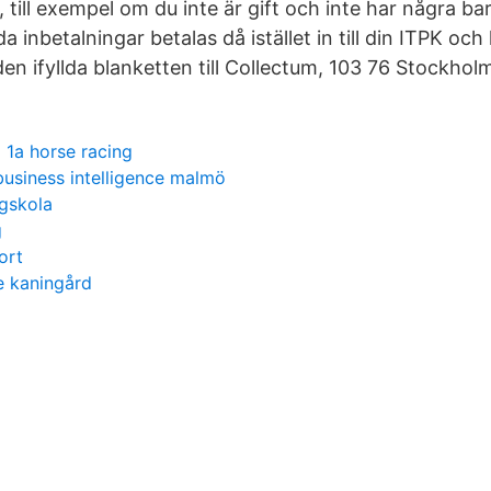
 till exempel om du inte är gift och inte har några bar
a inbetalningar betalas då istället in till din ITPK och
en ifyllda blanketten till Collectum, 103 76 Stockhol
1 1a horse racing
business intelligence malmö
gskola
g
ort
le kaningård