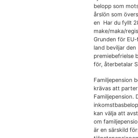
belopp som motsv
årslön som övers
en Har du fyllt 
make/maka/regist
Grunden för EU-f
land beviljar de
premiebefrielse 
för, återbetalar
Familjepension b
krävas att parte
Familjepension. 
inkomstbasbelopp
kan välja att avs
om familjepensio
är en särskild f