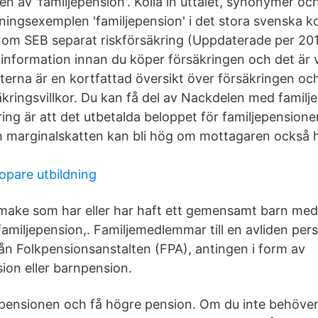
nen av 'familjepension'. Kolla in uttalet, synonymer o
ningsexemplen 'familjepension' i det stora svenska k
nom SEB separat riskförsäkring (Uppdaterade per 20
 information innan du köper försäkringen och det är v
terna är en kortfattad översikt över försäkringen och
äkringsvillkor. Du kan få del av Nackdelen med familj
ing är att det utbetalda beloppet för familjepensione
ch marginalskatten kan bli hög om mottagaren också 
kopare utbildning
make som har eller har haft ett gemensamt barn me
l familjepension,. Familjemedlemmar till en avliden per
rån Folkpensionsanstalten (FPA), antingen i form av
ion eller barnpension.
jepensionen och få högre pension. Om du inte behöve