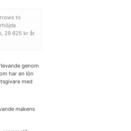
rrows to
örhöjda
, 29 625 kr år
terlevande genom
om har en lön
etsgivare med
levande makens