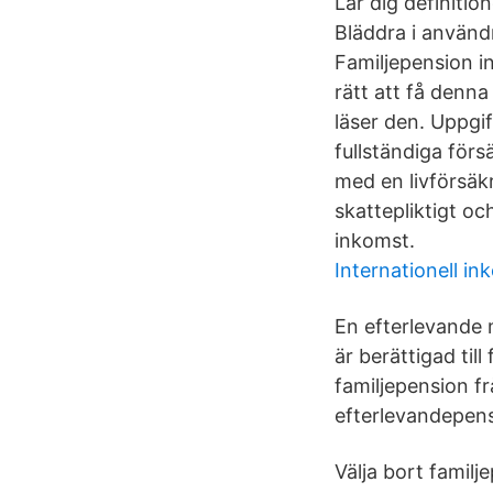
Lär dig definitio
Bläddra i använd
Familjepension i
rätt att få denna
läser den. Uppgif
fullständiga förs
med en livförsäkr
skattepliktigt o
inkomst.
Internationell in
En efterlevande 
är berättigad til
familjepension f
efterlevandepens
Välja bort famil