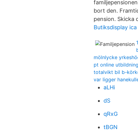
familjepensionen,
bort den. Framtid
pension. Skicka d
Butiksdisplay ica
mölnlycke yrkeshö
pt online utbildnin
totalvikt bil b-körk
var ligger hanekul
aLHi
dS
qRxG
tBGN