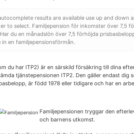
utocomplete results are available use up and down a
er to select. Familjepension för inkomster över 7,5 f
Har du en månadslön över 7,5 förhöjda prisbasbelopp
u in en familjepensionsförmån.
m du har ITP2) är en särskild försäkring till dina ef
mda tjänstepensionen ITP2. Den gäller endast dig s
basbelopp, är född 1978 eller tidigare och har en arb
Familjepensionen tryggar den efter
och barnens utkomst.