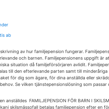
nder
tis ab
eskrivning av hur familjepension fungerar. Familjepe
erlevande och barnen. Familjepensionens uppgift är a
ska situation då familjeförsörjaren avlidit. Familjepe
as till den efterlevande parten samt till minderåriga 
aket för dig som ägare, för dina anställda eller skrä
 behov. Se vilken tjänstepensionslösning som passar d
den anställdes FAMILJEPENSION FÖR BARN I SKILS
nkani skilsmässofall betalas familjepension efter en förä