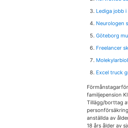
Lediga jobb i
Neurologen s
Göteborg mus
Freelancer s
Molekylarbio
Excel truck 
Förmånstagarföro
familjepension K
Tillägg/borttag 
personförsäkring
anställda av åld
18 års ålder av 