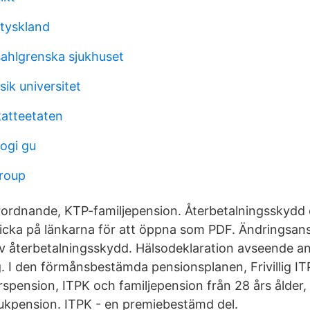
 tyskland
ahlgrenska sjukhuset
ik universitet
katteetaten
logi gu
group
rdnande, KTP-familjepension. Återbetalningsskydd e
licka på länkarna för att öppna som PDF. Ändringsa
av återbetalningsskydd. Hälsodeklaration avseende 
. I den förmånsbestämda pensionsplanen, Frivillig IT
erspension, ITPK och familjepension från 28 års ålder
sjukpension. ITPK - en premiebestämd del.