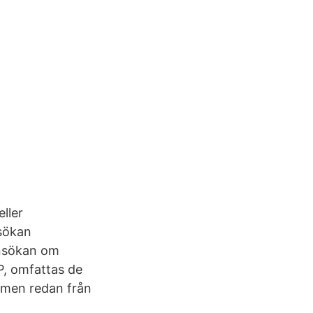
ller
nsökan
ansökan om
P, omfattas de
, men redan från