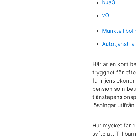
buaG
vO
Munktell boli
Autotjänst lai
Här är en kort b
trygghet för eft
familjens ekonomi
pension som betal
tjänstepensionsp
lösningar utifrån
Hur mycket får 
syfte att Till bar