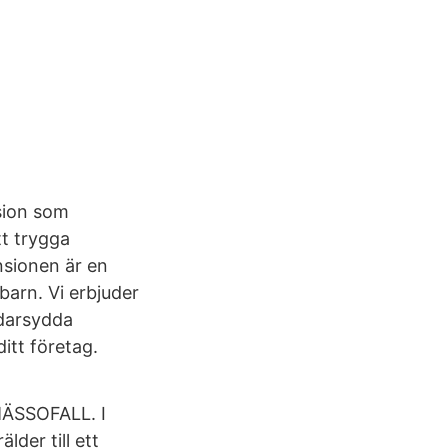
nsion som
tt trygga
nsionen är en
barn. Vi erbjuder
ddarsydda
itt företag.
MÄSSOFALL. I
lder till ett