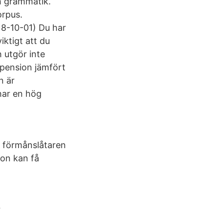
ch grammatik.
orpus.
18-10-01) Du har
iktigt att du
 utgör inte
epension jämfört
n är
har en hög
d förmånslåtaren
son kan få
r