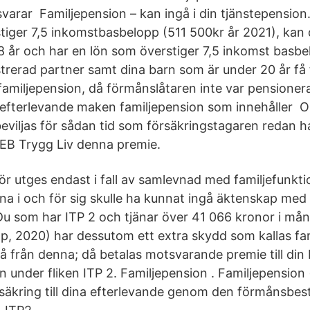
arar Familjepension – kan ingå i din tjänstepension
tiger 7,5 inkomstbasbelopp (511 500kr år 2021), kan
28 år och har en lön som överstiger 7,5 inkomst basbe
rerad partner samt dina barn som är under 20 år få
amiljepension, då förmånslåtaren inte var pensioner
n efterlevande maken familjepension som innehåller 
beviljas för sådan tid som försäkringstagaren redan h
 SEB Trygg Liv denna premie.
ör utges endast i fall av samlevnad med familjefunkti
rna i och för sig skulle ha kunnat ingå äktenskap med
Du som har ITP 2 och tjänar över 41 066 kronor i mån
, 2020) har dessutom ett extra skydd som kallas fa
tå från denna; då betalas motsvarande premie till din
n under fliken ITP 2. Familjepension . Familjepension
örsäkring till dina efterlevande genom den förmånsbe