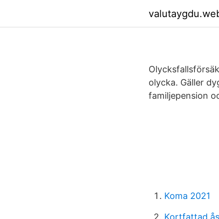
valutaygdu.we
Olycksfallsförsäk
olycka. Gäller dy
familjepension oc
Koma 2021
Kortfattad ås