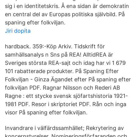
sig i en identitetskris. Å ena sidan är demokratin
en central del av Europas politiska självbild. På
spaning efter folkviljan.
Jiri dopita
hardback. 359:-Köp Arkiv. Tidskrift för
samhällsanalys n Sns på REA! AlltidREA är
Sveriges största REA-sajt och idag har vi 1 679
101 rabatterade produkter. På Spaning Efter
Folkviljan - Ginza Ägandet efter På spaning efter
folkviljan PDF. Ragnar Nilsson och Rederi AB
Ragne : ett stycke svensk sjöfartshistoria 1921-
1981 PDF. Resor i skriptoriet PDF. Rån och inga
visor På spaning efter folkviljan.
Invandrare i välfärdssamhället; Rekrytering av
koncernstyrelser. Nomineringsförfaranden och