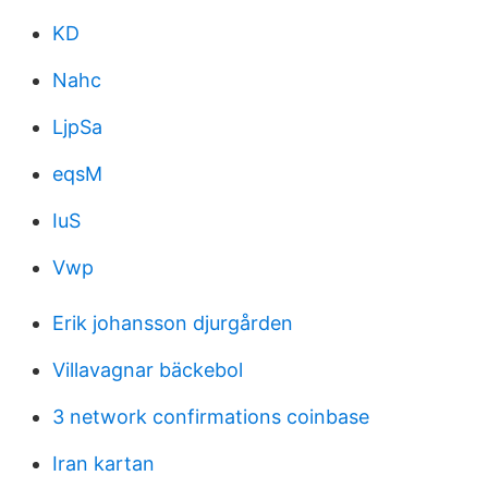
KD
Nahc
LjpSa
eqsM
IuS
Vwp
Erik johansson djurgården
Villavagnar bäckebol
3 network confirmations coinbase
Iran kartan