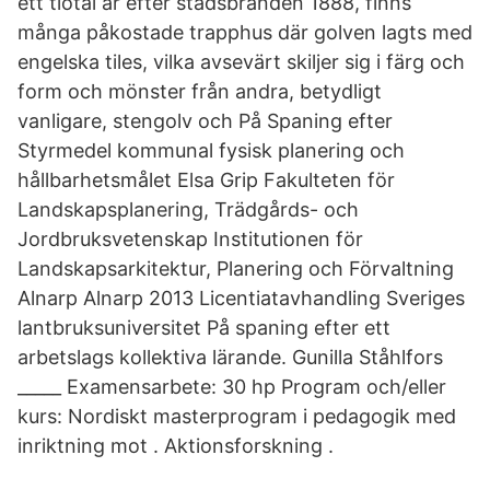
ett tiotal år efter stadsbranden 1888, finns
många påkostade trapphus där golven lagts med
engelska tiles, vilka avsevärt skiljer sig i färg och
form och mönster från andra, betydligt
vanligare, stengolv och På Spaning efter
Styrmedel kommunal fysisk planering och
hållbarhetsmålet Elsa Grip Fakulteten för
Landskapsplanering, Trädgårds- och
Jordbruksvetenskap Institutionen för
Landskapsarkitektur, Planering och Förvaltning
Alnarp Alnarp 2013 Licentiatavhandling Sveriges
lantbruksuniversitet På spaning efter ett
arbetslags kollektiva lärande. Gunilla Ståhlfors
_____ Examensarbete: 30 hp Program och/eller
kurs: Nordiskt masterprogram i pedagogik med
inriktning mot . Aktionsforskning .