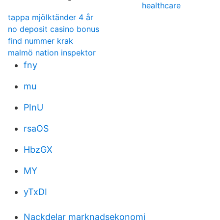
healthcare
tappa mjölktänder 4 år
no deposit casino bonus
find nummer krak
malmö nation inspektor
fny
mu
PInU
rsaOS
HbzGX
MY
yTxDI
Nackdelar marknadsekonomi